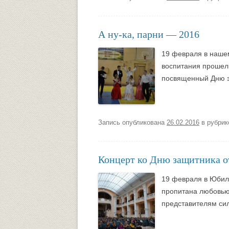
Университетский городок
ОБЩЕСТВЕННЫЕ ОРГАНИЗА
А ну-ка, парни — 2016
Психологическая служба
Питание
19 февраля в наше
Центр культуры и творчества
Центр культуры и творчества
воспитания прошел 
Спортивно-оздоровительный центр
посвященный Дню з
Центр гражданско-патриотического
воспитания и просвещения
Запись опубликована
26.02.2016
в рубри
Концерт ко Дню защитника о
19 февраля в Юбил
пропитана любовью
представителям сил