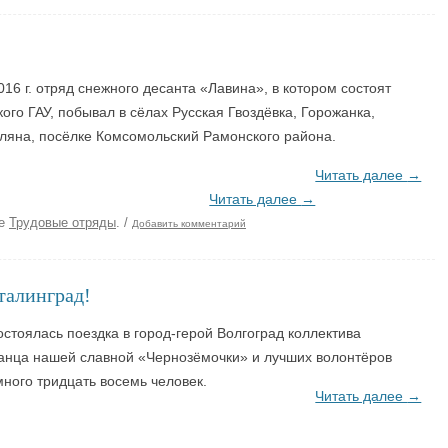
016 г. отряд снежного десанта «Лавина», в котором состоят
ого ГАУ, побывал в сёлах Русская Гвоздёвка, Горожанка,
оляна, посёлке Комсомольский Рамонского района.
Читать далее
→
Читать далее
→
ке
Трудовые отряды
.
/
Добавить комментарий
талинград!
остоялась поездка в город-герой Волгоград коллектива
танца нашей славной «Чернозёмочки» и лучших волонтёров
много тридцать восемь человек.
Читать далее
→