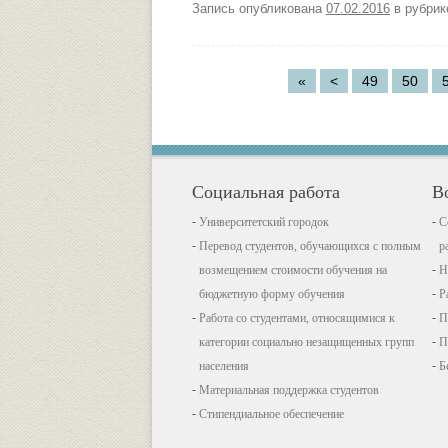
Запись опубликована
07.02.2016
в рубри
«
<
49
50
Социальная работа
В
Университетский городок
С
Перевод студентов, обучающихся с полным
р
возмещением стоимости обучения на
Н
бюджетную форму обучения
Р
Работа со студентами, относящимися к
П
категории социально незащищенных групп
П
населения
Б
Материальная поддержка студентов
Стипендиальное обеспечение