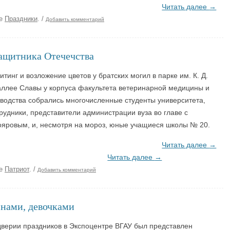
Читать далее
→
ке
Праздники
.
/
Добавить комментарий
ащитника Отечечства
тинг и возложение цветов у братских могил в парке им. К. Д.
 аллее Славы у корпуса факультета ветеринарной медицины и
водства собрались многочисленные студенты университета,
рудники, представители администрации вуза во главе с
ояровым, и, несмотря на мороз, юные учащиеся школы № 20.
Читать далее
→
Читать далее
→
ке
Патриот
.
/
Добавить комментарий
нами, девочками
дверии праздников в Экспоцентре ВГАУ был представлен