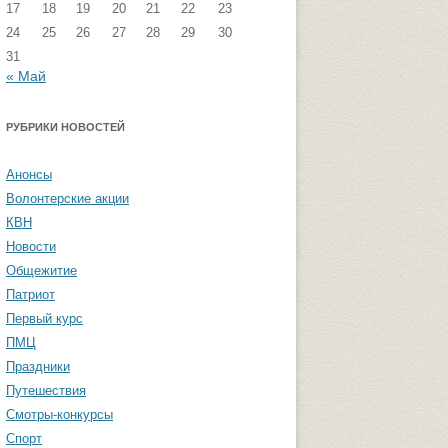
17
18
19
20
21
22
23
стремизма
Группа ФВМиТЖ
24
25
26
27
28
29
30
31
 угроза: памятка
Группа ЭФ
« Май
Группа ГПФ
амятка студентам
РУБРИКИ НОВОСТЕЙ
Группа ТТ
Группа СПО
Анонсы
Волонтерские акции
Студенческая газета «Активы и
КВН
пассивы»
Новости
Общежитие
Патриот
Первый курс
ПМЦ
Праздники
Путешествия
Смотры-конкурсы
Спорт