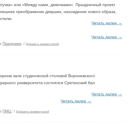
штучка» или «Между нами, девочками». Праздничный проект
внешнее преображение девушек, нахождение нового образа,
 стилю.
Читать далее
→
Читать далее
→
ке
Праздники
.
/
Добавить комментарий
орном зале студенческой столовой Воронежского
грарного университета состоялся Сретенский бал
Читать далее
→
Читать далее
→
ке
ПМЦ
.
/
Добавить комментарий