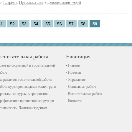
ке
Патриот
,
Путешествия
.
/
Добавить комментарий
51
52
53
54
55
56
57
58
59
оспитательная работа
Навигация
овет по социальной и воспитательной
Главная
аботе
Новости
аправления воспитательной работы
Управление
абота кураторов академических групп
Социальная работа
роекты, конкурсы, мероприятия
Воспитательная работа
рофилактика проявления коррупции
Контакты
езопасность. Памятка студентам