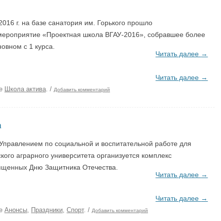
2016 г. на базе санатория им. Горького прошло
ероприятие «Проектная школа ВГАУ-2016», собравшее более
новном с 1 курса.
Читать далее
→
Читать далее
→
ке
Школа актива
.
/
Добавить комментарий
а
 Управлением по социальной и воспитательной работе для
кого аграрного университета организуется комплекс
ященных Дню Защитника Отечества.
Читать далее
→
Читать далее
→
ке
Анонсы
,
Праздники
,
Спорт
.
/
Добавить комментарий