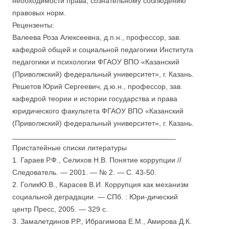
необходимости права, сознательному соблюдению
правовых норм.
Рецензенты:
Валеева Роза Алексеевна, д.п.н., профессор, зав.
кафедрой общей и социальной педагогики Института
педагогики и психологии ФГАОУ ВПО «Казанский
(Приволжский) федеральный университет», г. Казань.
Решетов Юрий Сергеевич, д.ю.н., профессор, зав.
кафедрой теории и истории государства и права
юридического факультета ФГАОУ ВПО «Казанский
(Приволжский) федеральный университет», г. Казань.
________________________________________
Пристатейные списки литературы
1. Гараев Р.Ф., Селихов Н.В. Понятие коррупции //
Следователь. — 2001. — № 2. — С. 43-50.
2. ГоликЮ.В., Карасев В.И. Коррупция как механизм
социальной деградации. — СПб. : Юри-дический
центр Пресс, 2005. — 329 с.
3. Замалетдинов Р.Р., Ибрагимова Е.М., Амирова Д.К.