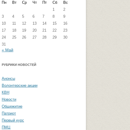
Пн
Вт
Ср
Чт
Пт
Сб
Вс
кстремизма
Группа ФВМиТЖ
1
2
3
4
5
6
7
8
9
 угроза: памятка
Группа ЭФ
10
11
12
13
14
15
16
Группа ГПФ
17
18
19
20
21
22
23
амятка студентам
24
25
26
27
28
29
30
Группа ТТ
31
« Май
Группа СПО
Студенческая газета «Активы и
РУБРИКИ НОВОСТЕЙ
пассивы»
Анонсы
Волонтерские акции
КВН
Новости
Общежитие
Патриот
Первый курс
ПМЦ