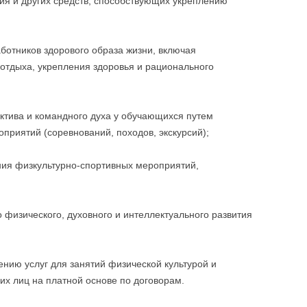
ния и других средств, способствующих укреплению
отников здорового образа жизни, включая
 отдыха, укрепления здоровья и рационального
тива и командного духа у обучающихся путем
приятий (соревнований, походов, экскурсий);
ния физкультурно-спортивных мероприятий,
 физического, духовного и интеллектуального развития
нию услуг для занятий физической культурой и
их лиц на платной основе по договорам.