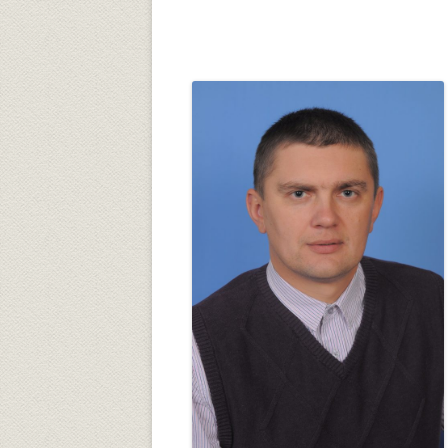
Университетский городок
ОБЩЕСТВЕННЫЕ ОРГАНИЗ
Психологическая служба
Питание
Центр культуры и творчества
Центр культуры и творчества
Спортивно-оздоровительный
центр
Центр гражданско-патриотического
воспитания и просвещения