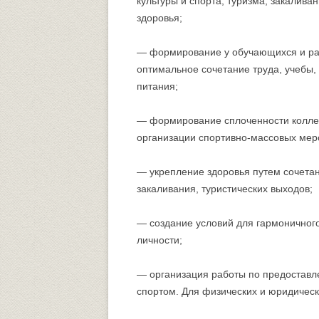
культуры и спорта, туризма, закалива
здоровья;
— формирование у обучающихся и раб
оптимальное сочетание труда, учебы,
питания;
— формирование сплоченности коллек
организации спортивно-массовых меро
— укрепление здоровья путем сочета
закаливания, туристических выходов;
— создание условий для гармоничного
личности;
— организация работы по предоставле
спортом. Для физических и юридическ