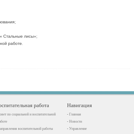
вования;
« Стальные лисы»;
ной работе.
оспитательная работа
Навигация
овет по социальной и воспитательной
Главная
аботе
Новости
аправления воспитательной работы
Управление