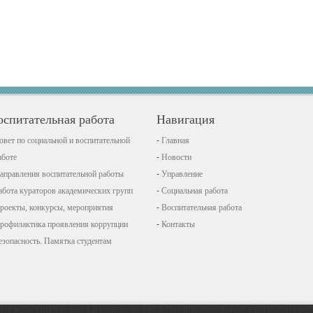
оспитательная работа
Навигация
овет по социальной и воспитательной
Главная
аботе
Новости
аправления воспитательной работы
Управление
абота кураторов академических групп
Социальная работа
роекты, конкурсы, мероприятия
Воспитательная работа
рофилактика проявления коррупции
Контакты
езопасность. Памятка студентам