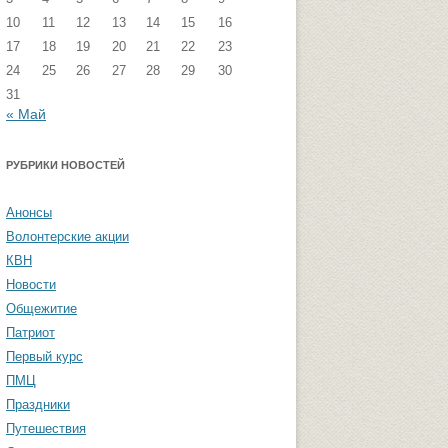
10
11
12
13
14
15
16
стремизма
Группа ФВМиТЖ
17
18
19
20
21
22
23
 угроза: памятка
Группа ЭФ
24
25
26
27
28
29
30
31
Группа ГПФ
« Май
амятка студентам
Группа ТТ
РУБРИКИ НОВОСТЕЙ
Группа СПО
Студенческая газета «Активы и
Анонсы
пассивы»
Волонтерские акции
КВН
Новости
Общежитие
Патриот
Первый курс
ПМЦ
Праздники
Путешествия