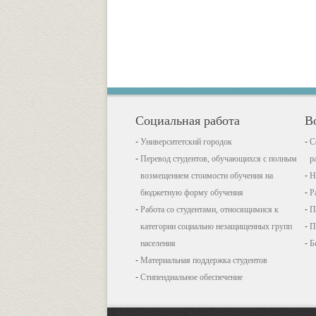
Социальная работа
В
Университетский городок
С
Перевод студентов, обучающихся с полным
р
возмещением стоимости обучения на
Н
бюджетную форму обучения
Р
Работа со студентами, относящимися к
П
категории социально незащищенных групп
П
населения
Б
Материальная поддержка студентов
Стипендиальное обеспечение