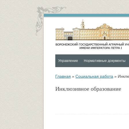
Управление
Нормативные документы
Контакты
Социальная и воспитательная
Главная
»
Социальная работа
»
Инклю
Функции и структура Управления
Университетский городок
Инклюзивное образование
Руководитель управления
Психологическая служба
Совет по социальной и
ОХРАНА ЗДОРОВЬЯ И
воспитательной работе
ОБЕСПЕЧЕНИЕ БЕЗОПАСНО
ОБУЧАЮЩИХСЯ
Управление по социальной и
воспитательной работе
Спортивно-оздоровительный ц