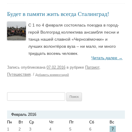
Будет в памяти жить всегда Сталинград!
С 1 по 4 февраля состоялась поездка в город-
герой Волгоград коллектива ансамбля песни и
танца нашей славной «Чернозёмочки» и
лучших волонтёров вуза – ни мало, ни много
тридцать восемь человек.
Читать далее
→
Запись опубликована
07.02.2016
в рубрике
Патриот
,
Путешествия
.
/
Добавить комментарий
Найти:
Февраль 2016
Пн
Вт
Ср
Чт
Пт
Сб
Вс
1
2
3
4
5
6
7