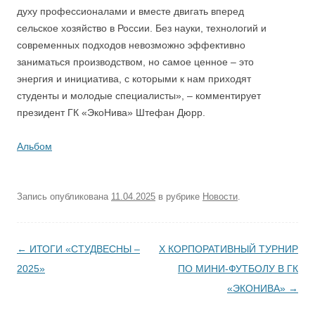
духу профессионалами и вместе двигать вперед
сельское хозяйство в России. Без науки, технологий и
современных подходов невозможно эффективно
заниматься производством, но самое ценное – это
энергия и инициатива, с которыми к нам приходят
студенты и молодые специалисты», – комментирует
президент ГК «ЭкоНива» Штефан Дюрр.
Альбом
Запись опубликована
11.04.2025
в рубрике
Новости
.
Навигация по записям
←
ИТОГИ «СТУДВЕСНЫ –
X КОРПОРАТИВНЫЙ ТУРНИР
2025»
ПО МИНИ-ФУТБОЛУ В ГК
«ЭКОНИВА»
→