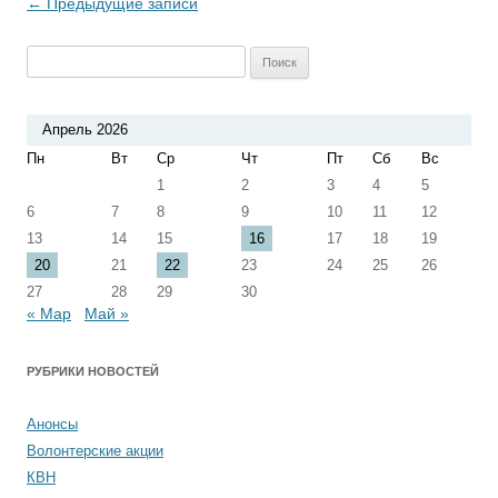
Навигация по записям
←
Предыдущие записи
Найти:
Апрель 2026
Пн
Вт
Ср
Чт
Пт
Сб
Вс
1
2
3
4
5
6
7
8
9
10
11
12
13
14
15
16
17
18
19
20
21
22
23
24
25
26
27
28
29
30
« Мар
Май »
РУБРИКИ НОВОСТЕЙ
Анонсы
Волонтерские акции
КВН