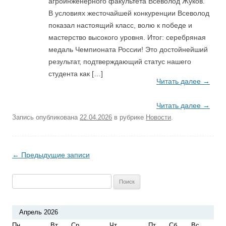
агроинженерного факультета Всеволод Жуков.
В условиях жесточайшей конкуренции Всеволод
показал настоящий класс, волю к победе и
мастерство высокого уровня. Итог: серебряная
медаль Чемпионата России! Это достойнейший
результат, подтверждающий статус нашего
студента как […]
Читать далее
→
Читать далее
→
Запись опубликована
22.04.2026
в рубрике
Новости
.
Навигация по записям
←
Предыдущие записи
Найти:
Апрель 2026
Пн
Вт
Ср
Чт
Пт
Сб
Вс