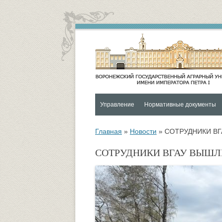
Управление
Нормативные документы
Контакты
Социальная и воспитательная
Главная
»
Новости
»
СОТРУДНИКИ ВГ
Функции и структура Управления
Университетский городок
СОТРУДНИКИ ВГАУ ВЫШЛ
Руководитель управления
Психологическая служба
Совет по социальной и
ОХРАНА ЗДОРОВЬЯ И
воспитательной работе
ОБЕСПЕЧЕНИЕ БЕЗОПАСНО
ОБУЧАЮЩИХСЯ
Управление по социальной и
воспитательной работе
Спортивно-оздоровительный ц