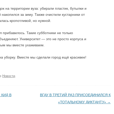
к на территории вуза: убирали пластик, бутылки и
накопился за зиму. Также очистили кустарники от
алась кропотливой, но нужной.
ел прибавилось. Такие субботники не только
бъединяют. Университет — это не просто корпуса и
орым мы вместе ухаживаем.
на уборку. Вместе мы сделали город ещё красивее!
ке
Новости
.
 КИД В
ВГАУ В ТРЕТИЙ РАЗ ПРИСОЕДИНИЛСЯ К
«ТОТАЛЬНОМУ ДИКТАНТУ»
→