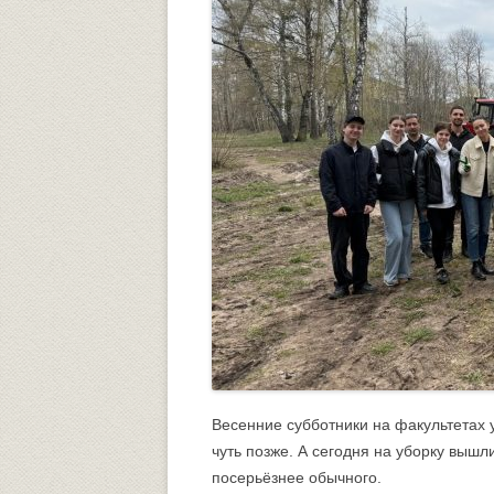
Университетский городок
ОБЩЕСТВЕННЫЕ ОРГАНИЗА
Психологическая служба
Питание
Центр культуры и творчества
Центр культуры и творчества
Спортивно-оздоровительный центр
Центр гражданско-патриотического
воспитания и просвещения
Весенние субботники на факультетах 
чуть позже. А сегодня на уборку вышл
посерьёзнее обычного.