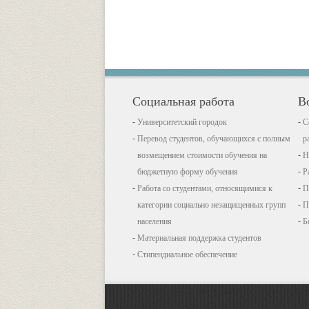
Социальная работа
В
Университетский городок
С
Перевод студентов, обучающихся с полным
р
возмещением стоимости обучения на
Н
бюджетную форму обучения
Р
Работа со студентами, относящимися к
П
категории социально незащищенных групп
П
населения
Б
Материальная поддержка студентов
Стипендиальное обеспечение