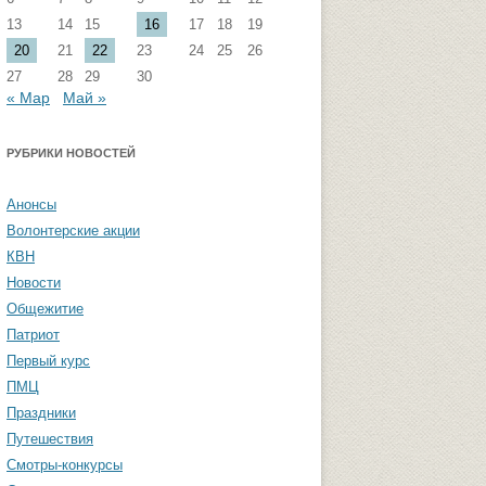
13
14
15
16
17
18
19
стремизма
Группа ФВМиТЖ
20
21
22
23
24
25
26
 угроза: памятка
Группа ЭФ
27
28
29
30
« Мар
Май »
Группа ГПФ
амятка студентам
Группа ТТ
РУБРИКИ НОВОСТЕЙ
Группа СПО
Анонсы
Студенческая газета «Активы и
Волонтерские акции
пассивы»
КВН
Новости
Общежитие
Патриот
Первый курс
ПМЦ
Праздники
Путешествия
Смотры-конкурсы