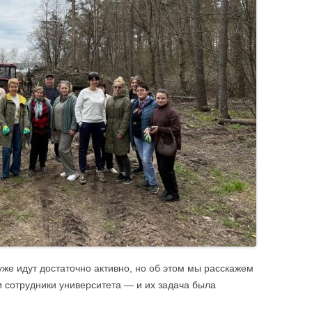
безопасность
«отлично»
Профилактика эк
ЦИИ
Спортивно-оздоровительное
Именные стипендии
Террористическая
направление
студентам
Материальная поддержка студентов
Штаб студенческих отрядов
Безопасность. П
уже идут достаточно активно, но об этом мы расскажем
и сотрудники университета — и их задача была