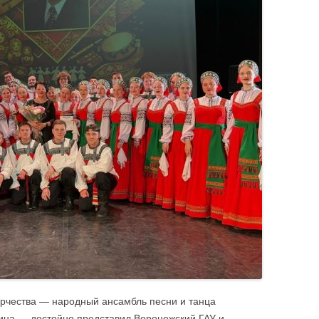
безопасность
«отлично»
Профилактика эк
ЦИИ
Спортивно-оздоровительное
Именные стипендии
Террористическая
направление
студентам
Материальная поддержка студентов
Штаб студенческих отрядов
Безопасность. П
орчества — народный ансамбль песни и танца
ина — достойно представил Воронежский ГАУ и