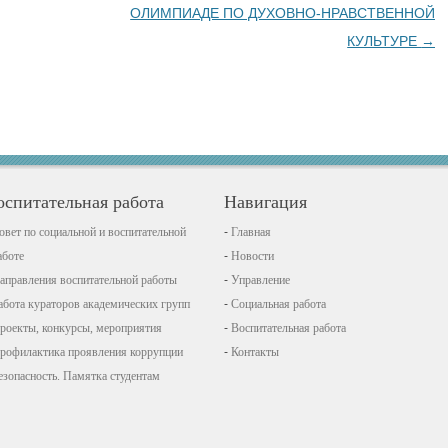
ОЛИМПИАДЕ ПО ДУХОВНО-НРАВСТВЕННОЙ
КУЛЬТУРЕ
→
оспитательная работа
Навигация
овет по социальной и воспитательной
Главная
аботе
Новости
аправления воспитательной работы
Управление
абота кураторов академических групп
Социальная работа
роекты, конкурсы, мероприятия
Воспитательная работа
рофилактика проявления коррупции
Контакты
езопасность. Памятка студентам