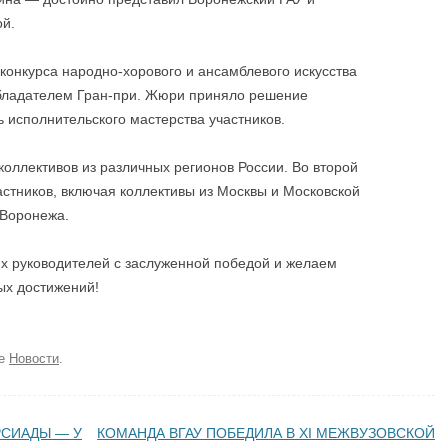
ой.
конкурса народно-хорового и ансамблевого искусства
 обладателем Гран-при. Жюри приняло решение
ь исполнительского мастерства участников.
коллективов из различных регионов России. Во второй
стников, включая коллективы из Москвы и Московской
 Воронежа.
их руководителей с заслуженной победой и желаем
ых достижений!
ке
Новости
.
СИАДЫ — У
КОМАНДА ВГАУ ПОБЕДИЛА В XI МЕЖВУЗОВСКОЙ