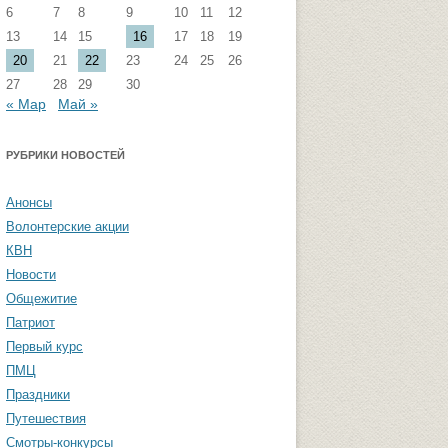
6
7
8
9
10
11
12
стремизма
Группа ФВМиТЖ
13
14
15
16
17
18
19
20
21
22
23
24
25
26
 угроза: памятка
Группа ЭФ
27
28
29
30
Группа ГПФ
« Мар
Май »
амятка студентам
Группа ТТ
РУБРИКИ НОВОСТЕЙ
Группа СПО
Анонсы
Студенческая газета «Активы и
Волонтерские акции
пассивы»
КВН
Новости
Общежитие
Патриот
Первый курс
ПМЦ
Праздники
Путешествия
Смотры-конкурсы