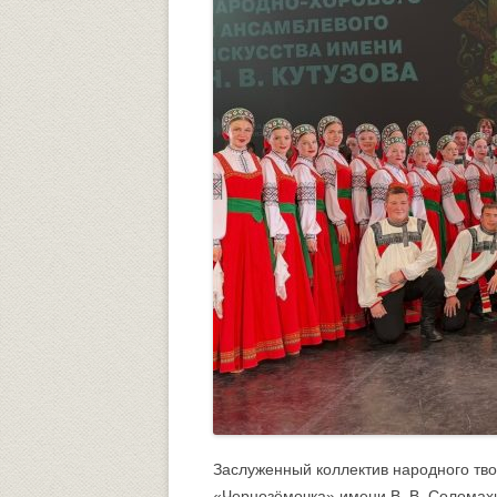
Университетский городок
ОБЩЕСТВЕННЫЕ ОРГАНИЗА
Психологическая служба
Питание
Центр культуры и творчества
Центр культуры и творчества
Спортивно-оздоровительный центр
Центр гражданско-патриотического
воспитания и просвещения
Заслуженный коллектив народного тв
«Чернозёмочка» имени В. В. Соломах