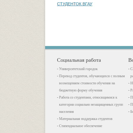
СТУДЕНТОК ВГАУ
Социальная работа
В
Университетский городок
С
Перевод студентов, обучающихся с полным
р
возмещением стоимости обучения на
Н
бюджетную форму обучения
Р
Работа со студентами, относящимися к
П
категории социально незащищенных групп
П
населения
Б
Материальная поддержка студентов
Стипендиальное обеспечение