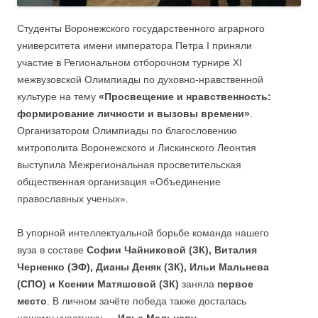
Студенты Воронежского государственного аграрного
университета имени императора Петра I приняли
участие в Региональном отборочном турнире XI
межвузовской Олимпиады по духовно-нравственной
культуре на тему
«Просвещение и нравственность:
формирование личности и вызовы времени»
.
Организатором Олимпиады по благословению
митрополита Воронежского и Лискинского Леонтия
выступила Межрегиональная просветительская
общественная организация «Объединение
православных ученых».
В упорной интеллектуальной борьбе команда нашего
вуза в составе
Софии Чайниковой (ЗК), Виталия
Черненко (ЭФ), Дианы Деняк (ЗК), Ильи Мальнева
(СПО) и Ксении Матяшовой (ЗК)
заняла
первое
место
. В личном зачёте победа также досталась
нашему участнику —
Илье Мальневу
.