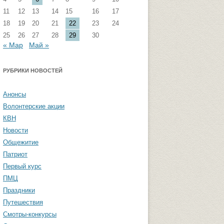
11
12
13
14
15
16
17
стремизма
Группа ФВМиТЖ
18
19
20
21
22
23
24
 угроза: памятка
Группа ЭФ
25
26
27
28
29
30
« Мар
Май »
Группа ГПФ
амятка студентам
Группа ТТ
РУБРИКИ НОВОСТЕЙ
Группа СПО
Анонсы
Студенческая газета «Активы и
Волонтерские акции
пассивы»
КВН
Новости
Общежитие
Патриот
Первый курс
ПМЦ
Праздники
Путешествия
Смотры-конкурсы