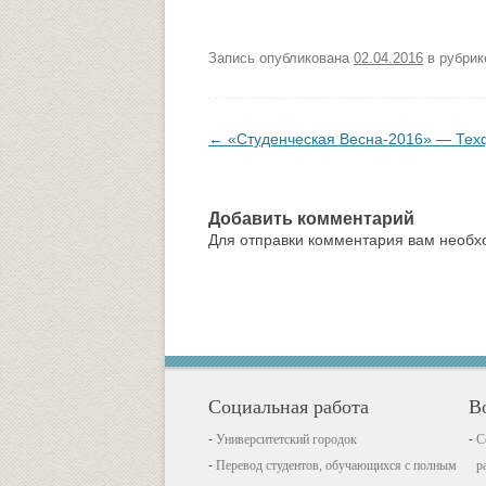
Запись опубликована
02.04.2016
в рубри
Навигация по записям
←
«Студенческая Весна-2016» — Тех
Добавить комментарий
Для отправки комментария вам необ
Социальная работа
В
Университетский городок
С
Перевод студентов, обучающихся с полным
р