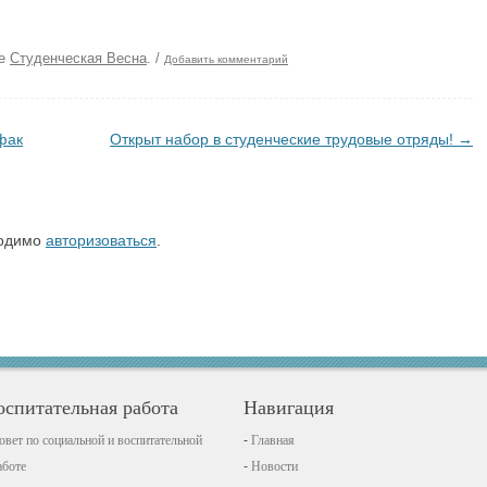
ке
Студенческая Весна
.
/
Добавить комментарий
фак
Открыт набор в студенческие трудовые отряды!
→
ходимо
авторизоваться
.
оспитательная работа
Навигация
овет по социальной и воспитательной
Главная
аботе
Новости