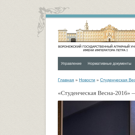
Управление
Нормативные документы
Контакты
Социальная и воспитательная
Главная
»
Новости
»
Студенческая Ве
Функции и структура Управления
Университетский городок
«Студенческая Весна-2016» 
Руководитель управления
Психологическая служба
Совет по социальной и
ОХРАНА ЗДОРОВЬЯ И
воспитательной работе
ОБЕСПЕЧЕНИЕ БЕЗОПАСНО
ОБУЧАЮЩИХСЯ
Управление по социальной и
воспитательной работе
Спортивно-оздоровительный ц