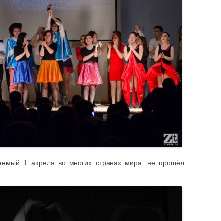
безопасность
«отлично»
Профилактика эк
ЦИИ
Спортивно-оздоровительное
Именные стипендии
Террористическая
направление
студентам
Материальная поддержка студентов
Штаб студенческих отрядов
Безопасность. П
чаемый 1 апреля во многих странах мира, не прошёл