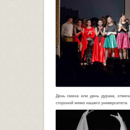
Университетский городок
ОБЩЕСТВЕННЫЕ ОРГАНИЗА
Психологическая служба
Питание
Центр культуры и творчества
Центр культуры и творчества
Спортивно-оздоровительный центр
Центр гражданско-патриотического
воспитания и просвещения
День смеха или день дурака, отме
стороной мимо нашего университета.