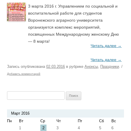
3 марта 2016 г. Управлением по социальной и
воспитательной работе для студентов
Воронежского аграрного университета
организуется комплекс мероприятий,
посвященных Международному женскому Дню
— 8 марта!
Читать далее
→
Читать далее
→
Запись опубликована
02.03.2016
в рубрике
Анонсы
,
Праздники
.
/
Добавить комментарий
Найти:
Март 2016
Пн
Вт
Ср
Чт
Пт
Сб
Вс
1
2
3
4
5
6