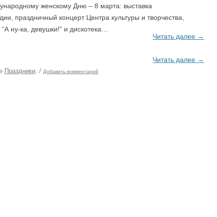
народному женскому Дню – 8 марта: выставка
безопасность
«отлично»
Профилактика эк
дии, праздничный концерт Центра культуры и творчества,
ЦИИ
Спортивно-оздоровительное
 “А ну-ка, девушки!” и дискотека…
Именные стипендии
Террористическая
Читать далее
→
направление
студентам
Материальная поддержка студентов
Штаб студенческих отрядов
Читать далее
→
Безопасность. П
ке
Праздники
.
/
Добавить комментарий