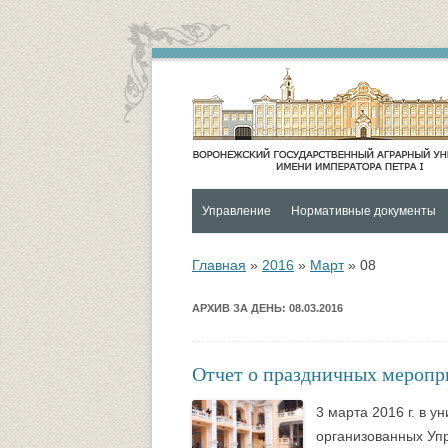
Управление
Нормативные документы
Контакты
Социальная и воспитательная
Главная
»
2016
»
Март
»
08
Функции и структура Управления
Университетский городок
АРХИВ ЗА ДЕНЬ:
08.03.2016
Руководитель управления
Психологическая служба
Совет по социальной и
ОХРАНА ЗДОРОВЬЯ И
Отчет о праздничных меропри
воспитательной работе
ОБЕСПЕЧЕНИЕ БЕЗОПАСНО
3 марта 2016 г. в 
ОБУЧАЮЩИХСЯ
Управление по социальной и
организованных Уп
воспитательной работе
Спортивно-оздоровительный ц