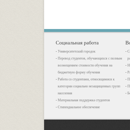
Социальная работа
В
Университетский городок
С
Перевод студентов, обучающихся с полным
р
возмещением стоимости обучения на
Н
бюджетную форму обучения
Р
Работа со студентами, относящимися к
П
категории социально незащищенных групп
П
населения
Б
Материальная поддержка студентов
Стипендиальное обеспечение