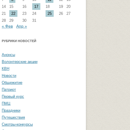
14
15
16
17
18
19
20
стремизма
Группа ФВМиТЖ
21
22
23
24
25
26
27
 угроза: памятка
Группа ЭФ
28
29
30
31
« Фев
Апр »
Группа ГПФ
амятка студентам
Группа ТТ
РУБРИКИ НОВОСТЕЙ
Группа СПО
Анонсы
Студенческая газета «Активы и
Волонтерские акции
пассивы»
КВН
Новости
Общежитие
Патриот
Первый курс
ПМЦ
Праздники
Путешествия
Смотры-конкурсы