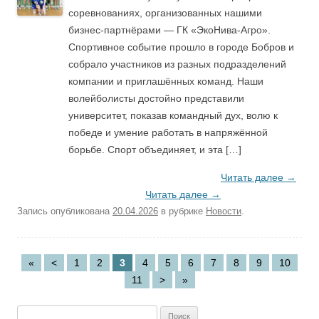
соревнованиях, организованных нашими
бизнес-партнёрами — ГК «ЭкоНива-Агро».
Спортивное событие прошло в городе Бобров и
собрало участников из разных подразделений
компании и приглашённых команд. Наши
волейболисты достойно представили
университет, показав командный дух, волю к
победе и умение работать в напряжённой
борьбе. Спорт объединяет, и эта […]
Читать далее
→
Читать далее
→
Запись опубликована
20.04.2026
в рубрике
Новости
.
«
<
1
2
3
4
5
6
7
8
9
10
11
>
»
Найти: