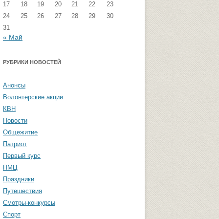
17
18
19
20
21
22
23
стремизма
Группа ФВМиТЖ
24
25
26
27
28
29
30
31
 угроза: памятка
Группа ЭФ
« Май
Группа ГПФ
амятка студентам
РУБРИКИ НОВОСТЕЙ
Группа ТТ
Группа СПО
Анонсы
Волонтерские акции
Студенческая газета «Активы и
КВН
пассивы»
Новости
Общежитие
Патриот
Первый курс
ПМЦ
Праздники
Путешествия
Смотры-конкурсы
Спорт