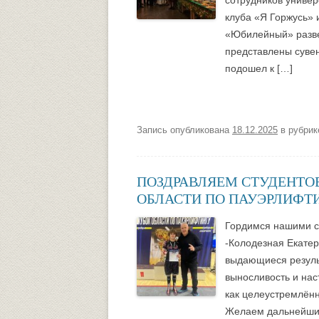
сотрудников универ
клуба «Я Горжусь»
«Юбилейный» разве
представлены сувен
подошел к […]
Запись опубликована
18.12.2025
в рубри
ПОЗДРАВЛЯЕМ СТУДЕНТОВ
ОБЛАСТИ ПО ПАУЭРЛИФТ
Гордимся нашими с
-Колодезная Екатер
выдающиеся резуль
выносливость и нас
как целеустремлённ
Желаем дальнейших