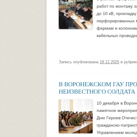
работ по монтажу 
до 10 кВ, прокладк
перфорированных м
фермам и колоннам.
кабельных проводок
Запись опубликована
18.12.2025
в рубри
В ВОРОНЕЖСКОМ ГАУ ПР
НЕИЗВЕСТНОГО СОЛДАТА 
10 декабря в Ворон
памятное мероприят
Дню Героев Отечест
гражданско-патриот
Управлением молод