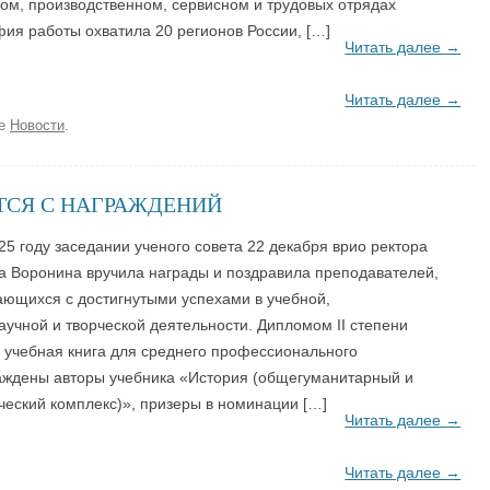
ом, производственном, сервисном и трудовых отрядах
безопасность
«отлично»
Профилактика эк
фия работы охватила 20 регионов России, […]
ЦИИ
Читать далее
→
Спортивно-оздоровительное
Именные стипендии
Террористическая
направление
студентам
Читать далее
→
Материальная поддержка студентов
Штаб студенческих отрядов
ке
Новости
.
Безопасность. П
ТСЯ С НАГРАЖДЕНИЙ
5 году заседании ученого совета 22 декабря врио ректора
а Воронина вручила награды и поздравила преподавателей,
ающихся с достигнутыми успехами в учебной,
аучной и творческой деятельности. Дипломом ΙΙ степени
 учебная книга для среднего профессионального
аждены авторы учебника «История (общегуманитарный и
еский комплекс)», призеры в номинации […]
Читать далее
→
Читать далее
→