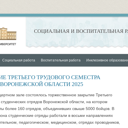
CОЦИАЛЬНАЯ И ВОСПИТАТЕЛЬНАЯ Р
Перейти к содержимому
Социальная работа
Воспитательная работа
Инклюзивное образован
 работа
Стипендиальное обеспечение
Система кураторства студентов
Государственная повышенная
Организация и контакты
Е ТРЕТЬЕГО ТРУДОВОГО СЕМЕСТРА
академическая стипендия
Перевод студентов на бюджетную
Студенческое самоуправление
Доступная среда вуза
ВОРОНЕЖСКОЙ ОБЛАСТИ 2025
форму обучения
Государственная социальная
Патриотическое воспитание
Нормативные документы И
Проект «Новое П
ертном зале состоялось торжественное закрытие Третьего
стипендия
Работа с социально незащищенными
 студенческих отрядов Воронежской области, на котором
Духовно-нравственное воспитание
ЦЕНТР ГРАЖДАН
Православный мо
студентами
Государственная социальная
ты более 160 отрядов, объединивших свыше 5000 бойцов. В
СТИ
ПАТРИОТИЧЕСК
стипендия нуждающимся студентам
Эстетическое воспитание
Добровольческие
Центр культуры и
зона студенческие отряды работали в восьми направлениях
И ПРОСВЕЩЕНИ
первого и второго курсов,
ительном, педагогическом, медицинском, отрядах проводников,
Гражданско-правовое воспитание и
Профилактика ко
обучающихся на «хорошо» и
ентр
Совет ветеранов