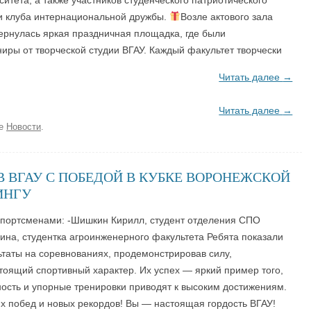
ситета, а также участников студенческого патриотического
 и клуба интернациональной дружбы.
Возле актового зала
рнулась яркая праздничная площадка, где были
иры от творческой студии ВГАУ. Каждый факультет творчески
Читать далее
→
Читать далее
→
ке
Новости
.
 ВГАУ С ПОБЕДОЙ В КУБКЕ ВОРОНЕЖСКОЙ
ИНГУ
портсменами: -Шишкин Кирилл, студент отделения СПО
ина, студентка агроинженерного факультета Ребята показали
таты на соревнованиях, продемонстрировав силу,
тоящий спортивный характер. Их успех — яркий пример того,
ость и упорные тренировки приводят к высоким достижениям.
 побед и новых рекордов! Вы — настоящая гордость ВГАУ!