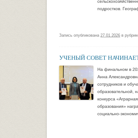
сельскохозяйственн
подростков. Геогра
Университетский городок
ОБЩЕСТВЕННЫЕ ОРГАНИЗА
Психологическая служба
Питание
Центр культуры и творчества
Центр культуры и творчества
Запись опубликована
27.01.2026
в рубри
Спортивно-оздоровительный центр
УЧЕНЫЙ СОВЕТ НАЧИНАЕ
Центр гражданско-патриотического
воспитания и просвещения
На финальном в 202
Анна Александровн
сотрудников и обуч
образовательной, н
конкурса «Аграрная
образования» нагр
социально-экономич