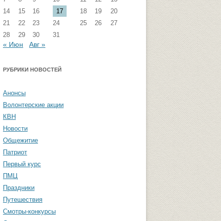
14
15
16
17
18
19
20
стремизма
Группа ФВМиТЖ
21
22
23
24
25
26
27
 угроза: памятка
Группа ЭФ
28
29
30
31
« Июн
Авг »
Группа ГПФ
амятка студентам
Группа ТТ
РУБРИКИ НОВОСТЕЙ
Группа СПО
Анонсы
Студенческая газета «Активы и
Волонтерские акции
пассивы»
КВН
Новости
Общежитие
Патриот
Первый курс
ПМЦ
Праздники
Путешествия
Смотры-конкурсы