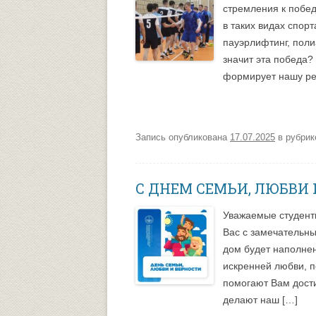
стремления к побед
в таких видах спор
Университетский городок
ОБЩЕСТВЕННЫЕ ОРГАНИЗА
пауэрлифтинг, поли
Психологическая служба
Питание
значит эта победа?
формирует нашу ре
Центр культуры и творчества
Центр культуры и творчества
Спортивно-оздоровительный центр
Центр гражданско-патриотического
Запись опубликована
17.07.2025
в рубри
воспитания и просвещения
С ДНЕМ СЕМЬИ, ЛЮБВИ 
Уважаемые студент
Вас с замечательн
дом будет наполне
искренней любви, п
помогают Вам дости
делают наш […]