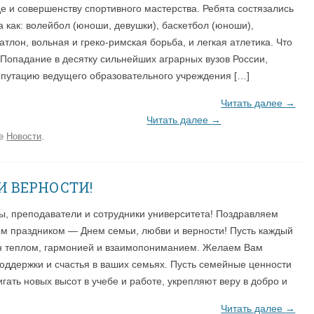
е и совершенству спортивного мастерства. Ребята состязались
безопасность
«отлично»
Профилактика эк
та как: волейбол (юноши, девушки), баскетбол (юноши),
ЦИИ
Спортивно-оздоровительное
атлон, вольная и греко-римская борьба, и легкая атлетика. Что
Именные стипендии
Террористическая
направление
 Попадание в десятку сильнейших аграрных вузов России,
студентам
Материальная поддержка студентов
путацию ведущего образовательного учреждения […]
Штаб студенческих отрядов
Безопасность. П
Читать далее
→
Читать далее
→
ке
Новости
.
И ВЕРНОСТИ!
ы, преподаватели и сотрудники университета! Поздравляем
ым праздником — Днем семьи, любви и верности! Пусть каждый
н теплом, гармонией и взаимопониманием. Желаем Вам
оддержки и счастья в ваших семьях. Пусть семейные ценности
гать новых высот в учебе и работе, укрепляют веру в добро и
Читать далее
→