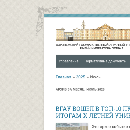
Управление
Нормативные документы
Контакты
Социальная и воспитательная
Главная
»
2025
»
Июль
Функции и структура Управления
Университетский городок
АРХИВ ЗА МЕСЯЦ:
ИЮЛЬ 2025
Руководитель управления
Психологическая служба
Совет по социальной и
ОХРАНА ЗДОРОВЬЯ И
ВГАУ ВОШЕЛ В ТОП-10 
воспитательной работе
ОБЕСПЕЧЕНИЕ БЕЗОПАСНО
ИТОГАМ X ЛЕТНЕЙ УНИ
ОБУЧАЮЩИХСЯ
Управление по социальной и
Это яркое событие 
воспитательной работе
Спортивно-оздоровительный ц