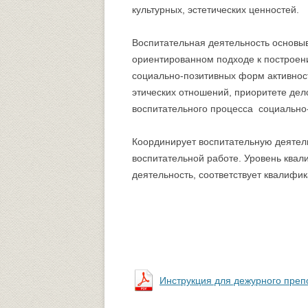
культурных, эстетических ценностей.
Университетский городок
ОБЩЕСТВЕННЫЕ ОРГАНИЗА
Воспитательная деятельность основыв
Психологическая служба
Питание
ориентированном подходе к построен
социально-позитивных форм активнос
Центр культуры и творчества
Центр культуры и творчества
этических отношений, приоритете дел
Спортивно-оздоровительный центр
воспитательного процесса социально-
Центр гражданско-патриотического
Координирует воспитательную деятель
воспитания и просвещения
воспитательной работе. Уровень ква
деятельность, соответствует квалифи
Инструкция для дежурного преп