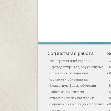
Социальная работа
В
Университетский городок
С
Перевод студентов, обучающихся
в
с полным возмещением
Н
стоимости обучения на
р
бюджетную форму обучения
Р
Работа со студентами,
г
относящимися к категории
П
социально незащищенных групп
П
населения
к