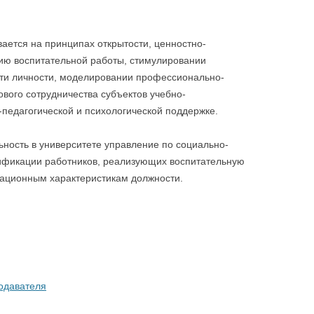
безопасность
«отлично»
Профилактика эк
ЦИИ
Спортивно-оздоровительное
Именные стипендии
ается на принципах открытости, ценностно-
Террористическая
направление
ию воспитательной работы, стимулировании
студентам
Материальная поддержка студентов
ти личности, моделировании профессионально-
Штаб студенческих отрядов
Безопасность. П
ового сотрудничества субъектов учебно-
педагогической и психологической поддержке.
ность в университете управление по социально-
лификации работников, реализующих воспитательную
кационным характеристикам должности.
одавателя