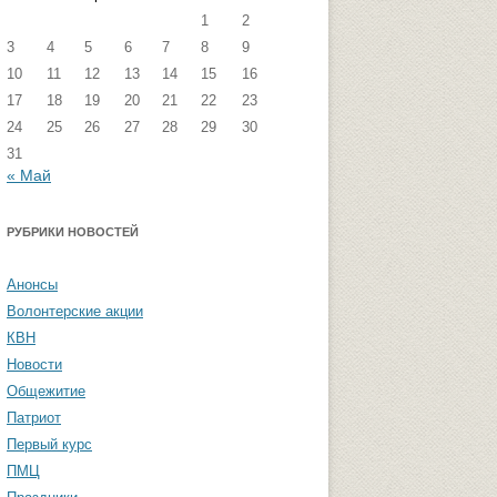
1
2
экстремизма
Группа ФВМиТЖ
3
4
5
6
7
8
9
ая угроза: памятка
Группа ЭФ
10
11
12
13
14
15
16
17
18
19
20
21
22
23
Группа ГПФ
24
25
26
27
28
29
30
Памятка студентам
Группа ТТ
31
« Май
Группа СПО
РУБРИКИ НОВОСТЕЙ
Студенческая газета «Активы и
пассивы»
Анонсы
Волонтерские акции
КВН
Новости
Общежитие
Патриот
Первый курс
ПМЦ