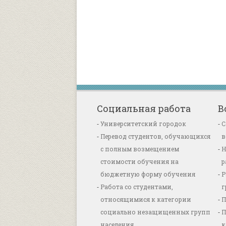
Социальная работа
В
Университетский городок
С
Перевод студентов, обучающихся
в
с полным возмещением
Н
стоимости обучения на
р
бюджетную форму обучения
Р
Работа со студентами,
г
относящимися к категории
П
социально незащищенных групп
П
населения
к