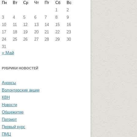
Пн
Вт
Ср
Чт
Пт
Сб
Вс
стремизма
Группа ФВМиТЖ
1
2
3
4
5
6
7
8
9
 угроза: памятка
Группа ЭФ
10
11
12
13
14
15
16
Группа ГПФ
17
18
19
20
21
22
23
амятка студентам
24
25
26
27
28
29
30
Группа ТТ
31
« Май
Группа СПО
Студенческая газета «Активы и
РУБРИКИ НОВОСТЕЙ
пассивы»
Анонсы
Волонтерские акции
КВН
Новости
Общежитие
Патриот
Первый курс
ПМЦ