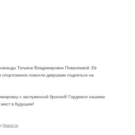
команды Татьяне Владимировне Поваляевой. Её
в спортсменок помогли девушкам подняться на
имировну с заслуженной бронзой! Гордимся нашими
 мест в будущем!
ке
Новости
.