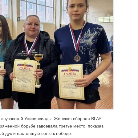
безопасность
«отлично»
Профилактика эк
ЦИИ
Спортивно-оздоровительное
Именные стипендии
Террористическая
направление
студентам
Материальная поддержка студентов
Штаб студенческих отрядов
Безопасность. П
жвузовской Универсиады. Женская сборная ВГАУ
пряжённой борьбе завоевала третье место, показав
ый дух и настоящую волю к победе.