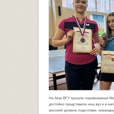
Университетский городок
ОБЩЕСТВЕННЫЕ ОРГАНИЗА
Психологическая служба
Питание
Центр культуры и творчества
Центр культуры и творчества
Спортивно-оздоровительный центр
Центр гражданско-патриотического
воспитания и просвещения
На базе ВГУ прошли соревнования Ме
достойно представила наш вуз и в на
высокий уровень подготовки, командн