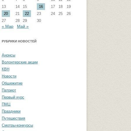
13
14
15
16
17
18
19
стремизма
Группа ФВМиТЖ
20
21
22
23
24
25
26
 угроза: памятка
Группа ЭФ
27
28
29
30
« Мар
Май »
Группа ГПФ
амятка студентам
Группа ТТ
РУБРИКИ НОВОСТЕЙ
Группа СПО
Анонсы
Студенческая газета «Активы и
Волонтерские акции
пассивы»
КВН
Новости
Общежитие
Патриот
Первый курс
ПМЦ
Праздники
Путешествия
Смотры-конкурсы