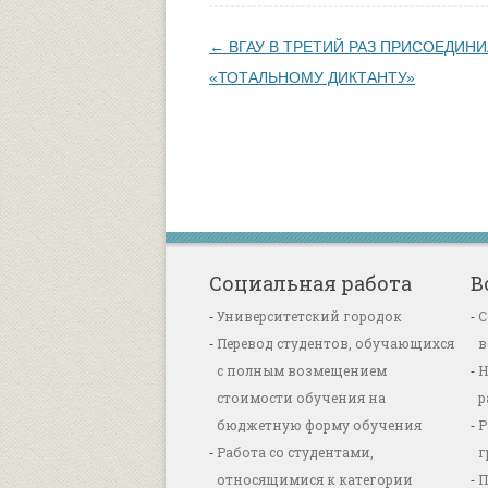
Навигация по записям
←
ВГАУ В ТРЕТИЙ РАЗ ПРИСОЕДИНИ
«ТОТАЛЬНОМУ ДИКТАНТУ»
Социальная работа
В
Университетский городок
С
Перевод студентов, обучающихся
в
с полным возмещением
Н
стоимости обучения на
р
бюджетную форму обучения
Р
Работа со студентами,
г
относящимися к категории
П