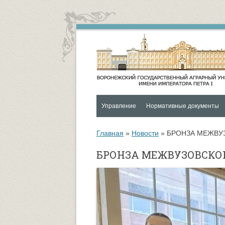
Управление
Нормативные документы
Контакты
Социальная и воспитательная
Главная
»
Новости
»
БРОНЗА МЕЖВУЗ
Функции и структура Управления
Университетский городок
БРОНЗА МЕЖВУЗОВСКОЙ
Руководитель управления
Психологическая служба
Совет по социальной и
ОХРАНА ЗДОРОВЬЯ И
воспитательной работе
ОБЕСПЕЧЕНИЕ БЕЗОПАСНО
ОБУЧАЮЩИХСЯ
Управление по социальной и
воспитательной работе
Спортивно-оздоровительный ц