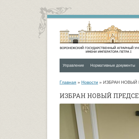
Управление
Нормативные документы
Контакты
Социальная и воспитательная
Главная
»
Новости
»
ИЗБРАН НОВЫЙ
Функции и структура Управления
Университетский городок
ИЗБРАН НОВЫЙ ПРЕДС
Руководитель управления
Психологическая служба
Совет по социальной и
ОХРАНА ЗДОРОВЬЯ И
воспитательной работе
ОБЕСПЕЧЕНИЕ БЕЗОПАСНО
ОБУЧАЮЩИХСЯ
Управление по социальной и
воспитательной работе
Спортивно-оздоровительный ц