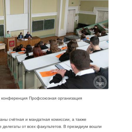
безопасность
«отлично»
Профилактика эк
ЦИИ
Спортивно-оздоровительное
Именные стипендии
Террористическая
направление
студентам
Материальная поддержка студентов
Штаб студенческих отрядов
Безопасность. П
ая конференция Профсоюзная организация
ны счётная и мандатная комиссии, а также
е делегаты от всех факультетов. В президиум вошли