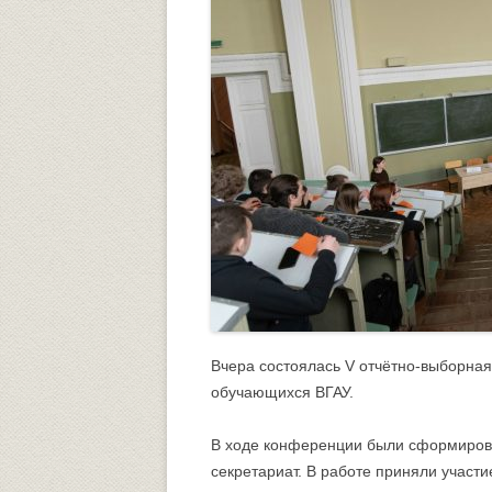
Университетский городок
ОБЩЕСТВЕННЫЕ ОРГАНИЗА
Психологическая служба
Питание
Центр культуры и творчества
Центр культуры и творчества
Спортивно-оздоровительный центр
Центр гражданско-патриотического
воспитания и просвещения
Вчера состоялась V отчётно-выборн
обучающихся ВГАУ.
В ходе конференции были сформирова
секретариат. В работе приняли участи