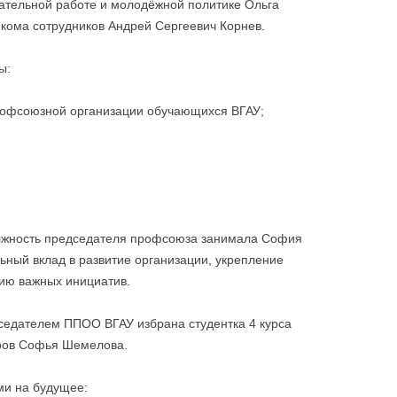
тательной работе и молодёжной политике Ольга
кома сотрудников Андрей Сергеевич Корнев.
ы:
рофсоюзной организации обучающихся ВГАУ;
олжность председателя профсоюза занимала София
ьный вклад в развитие организации, укрепление
цию важных инициатив.
едателем ППОО ВГАУ избрана студентка 4 курса
тров Софья Шемелова.
ми на будущее: