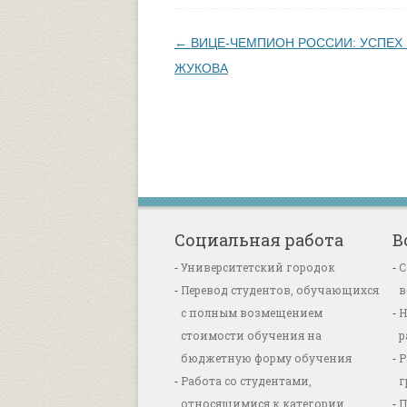
Навигация по записям
←
ВИЦЕ-ЧЕМПИОН РОССИИ: УСПЕХ
ЖУКОВА
Социальная работа
В
Университетский городок
С
Перевод студентов, обучающихся
в
с полным возмещением
Н
стоимости обучения на
р
бюджетную форму обучения
Р
Работа со студентами,
г
относящимися к категории
П