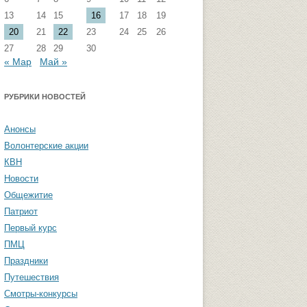
13
14
15
16
17
18
19
стремизма
Группа ФВМиТЖ
20
21
22
23
24
25
26
 угроза: памятка
Группа ЭФ
27
28
29
30
« Мар
Май »
Группа ГПФ
амятка студентам
Группа ТТ
РУБРИКИ НОВОСТЕЙ
Группа СПО
Анонсы
Студенческая газета «Активы и
Волонтерские акции
пассивы»
КВН
Новости
Общежитие
Патриот
Первый курс
ПМЦ
Праздники
Путешествия
Смотры-конкурсы