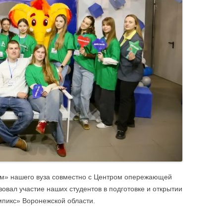
безопасность
«отлично»
Профилактика эк
ЦИИ
Спортивно-оздоровительное
Именные стипендии
Террористическая
направление
студентам
Материальная поддержка студентов
Штаб студенческих отрядов
Безопасность. П
м» нашего вуза совместно с Центром опережающей
овал участие наших студентов в подготовке и открытии
мпикс» Воронежской области.