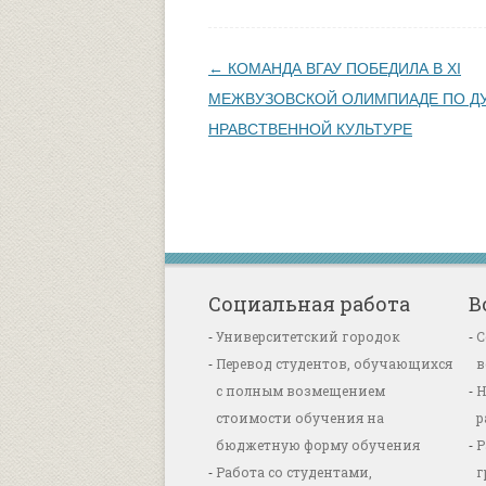
Навигация по записям
←
КОМАНДА ВГАУ ПОБЕДИЛА В XI
МЕЖВУЗОВСКОЙ ОЛИМПИАДЕ ПО Д
НРАВСТВЕННОЙ КУЛЬТУРЕ
Социальная работа
В
Университетский городок
С
Перевод студентов, обучающихся
в
с полным возмещением
Н
стоимости обучения на
р
бюджетную форму обучения
Р
Работа со студентами,
г