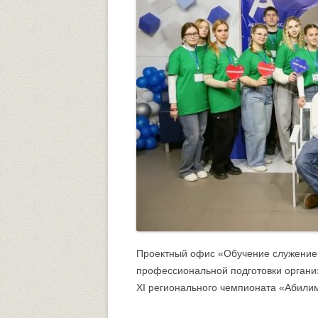
Университетский городок
ОБЩЕСТВЕННЫЕ ОРГАНИЗА
Психологическая служба
Питание
Центр культуры и творчества
Центр культуры и творчества
Спортивно-оздоровительный центр
Центр гражданско-патриотического
воспитания и просвещения
Проектный офис «Обучение служение
профессиональной подготовки организ
XI регионального чемпионата «Абили