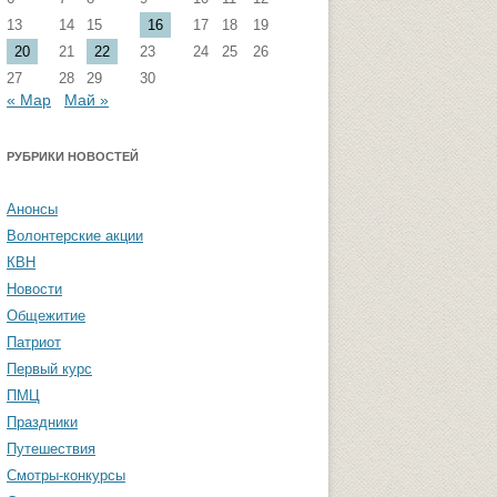
13
14
15
16
17
18
19
стремизма
Группа ФВМиТЖ
20
21
22
23
24
25
26
 угроза: памятка
Группа ЭФ
27
28
29
30
« Мар
Май »
Группа ГПФ
амятка студентам
Группа ТТ
РУБРИКИ НОВОСТЕЙ
Группа СПО
Анонсы
Студенческая газета «Активы и
Волонтерские акции
пассивы»
КВН
Новости
Общежитие
Патриот
Первый курс
ПМЦ
Праздники
Путешествия
Смотры-конкурсы